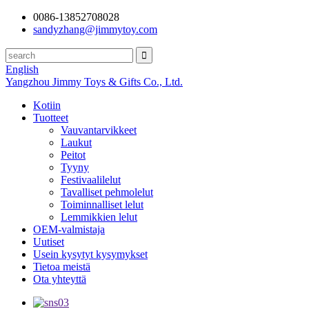
0086-13852708028
sandyzhang@jimmytoy.com
English
Yangzhou Jimmy Toys & Gifts Co., Ltd.
Kotiin
Tuotteet
Vauvantarvikkeet
Laukut
Peitot
Tyyny
Festivaalilelut
Tavalliset pehmolelut
Toiminnalliset lelut
Lemmikkien lelut
OEM-valmistaja
Uutiset
Usein kysytyt kysymykset
Tietoa meistä
Ota yhteyttä