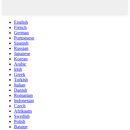
English
French
German
Portuguese
Spanish
Russian
Japanese
Korean
Arabic
Irish
Greek
Turkish
Italian
Danish
Romanian
Indonesian
Czech
Afrikaans
Swedish
Polish
Basque