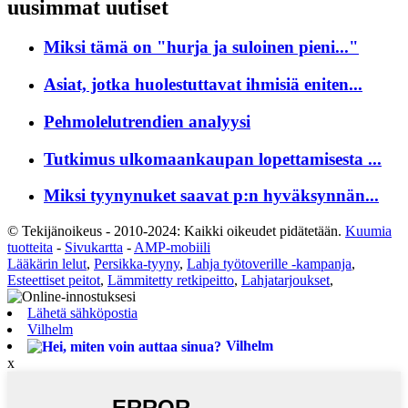
uusimmat uutiset
Miksi tämä on "hurja ja suloinen pieni..."
Asiat, jotka huolestuttavat ihmisiä eniten...
Pehmolelutrendien analyysi
Tutkimus ulkomaankaupan lopettamisesta ...
Miksi tyynynuket saavat p:n hyväksynnän...
© Tekijänoikeus - 2010-2024: Kaikki oikeudet pidätetään.
Kuumia
tuotteita
-
Sivukartta
-
AMP-mobiili
Lääkärin lelut
,
Persikka-tyyny
,
Lahja työtoverille -kampanja
,
Esteettiset peitot
,
Lämmitetty retkipeitto
,
Lahjatarjoukset
,
Lähetä sähköpostia
Vilhelm
Vilhelm
x