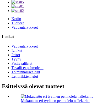
Kotiin
Tuotteet
Vauvantarvikkeet
Luokat
Vauvantarvikkeet
Laukut
Peitot
Tyyny
Festivaalilelut
Tavalliset pehmolelut
Toiminnalliset lelut
Lemmikkien lelut
Esittelyssä olevat tuotteet
Mukautettu eri tyylinen pehmolelu nallekarhu