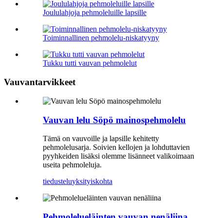
Joululahjoja pehmoleluille lapsille
Toiminnallinen pehmolelu-niskatyyny
Tukku tutti vauvan pehmolelut
Vauvantarvikkeet
Vauvan lelu Söpö mainospehmolelu
Tämä on vauvoille ja lapsille kehitetty
pehmolelusarja. Soivien kellojen ja lohduttavien
pyyhkeiden lisäksi olemme lisänneet valikoimaan
useita pehmoleluja.
tiedustelu
yksityiskohta
Pehmolelueläinten vauvan nenäliina