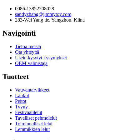
0086-13852708028
sandyzhang@jimmytoy.com
283-Wei Yang tie, Yangzhou, Kiina
Navigointi
Tietoa meistä
Ota yhteyttä
Usein kysytyt kysymykset
OEM-valmistaja
Tuotteet
Vauvantarvikkeet
Laukut
Peitot
Tyyny
Festivaalilelut
Tavalliset pehmolelut
Toiminnalliset lelut
Lemmikkien lelut