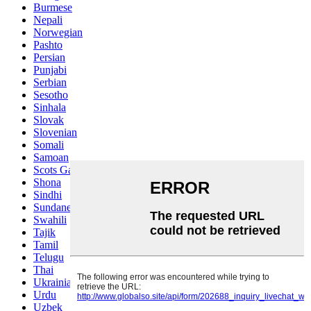
Burmese
Nepali
Norwegian
Pashto
Persian
Punjabi
Serbian
Sesotho
Sinhala
Slovak
Slovenian
Somali
Samoan
Scots Gaelic
Shona
Sindhi
Sundanese
Swahili
Tajik
Tamil
Telugu
Thai
Ukrainian
Urdu
Uzbek